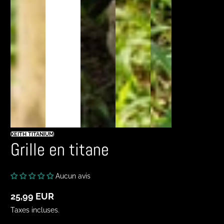
KEITH TITANIUM
Grille en titane
Aucun avis
25,99 EUR
Prix
normal
Taxes incluses.