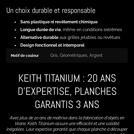
Un choix durable et responsable
Sans plastique ni revêtement chimique
Longue durée de vie
, même en conditions extrêmes
Alternative durable
aux grilles jetables ou revêtues
Design fonctionnel et intemporel
Table
Nom de la
Valeur de la
Gris, Géométriques, Argent
Motif de couleur
des
spécification
spécification
spécifications
du
KEITH TITANIUM : 20 ANS
produit
D'EXPERTISE, PLANCHES
GARANTIS 3 ANS
Avec plus de 20 ans de maîtrise dans la fabrication d'objets en
titane, Keith Titanium assure une efficacité et une solidité
inégalées. Leur expertise garantit que chaque planche à découper