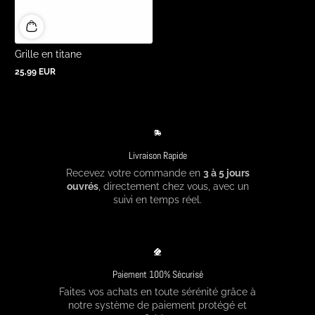
Grille en titane
25,99 EUR
Prix
normal
Livraison Rapide
Recevez votre commande en
3 à 5 jours
ouvrés
, directement chez vous, avec un
suivi en temps réel.
Paiement 100% Sécurisé
Faites vos achats en toute sérénité grâce à
notre système de paiement protégé et