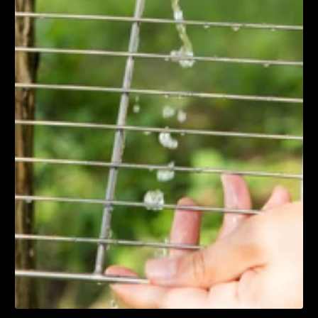
1
/
1